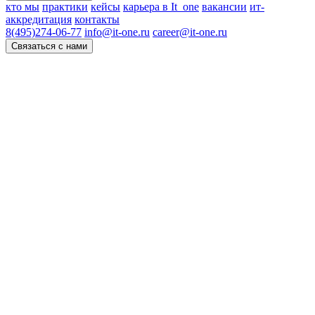
кто мы
практики
кейсы
карьера в It_one
вакансии
ит-
аккредитация
контакты
8(495)274-06-77
info@it-one.ru
career@it-one.ru
Связаться с нами