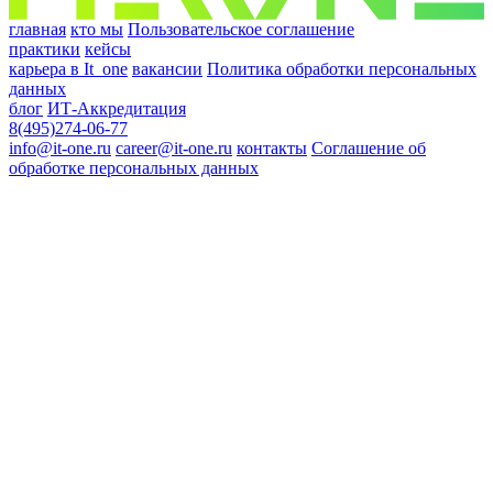
главная
кто мы
Пользовательское соглашение
практики
кейсы
карьера в It_one
вакансии
Политика обработки персональных
данных
блог
ИТ-Аккредитация
8(495)274-06-77
info@it-one.ru
career@it-one.ru
контакты
Соглашение об
обработке персональных данных