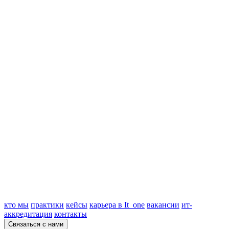
кто мы
практики
кейсы
карьера в It_one
вакансии
ит-
аккредитация
контакты
Связаться с нами