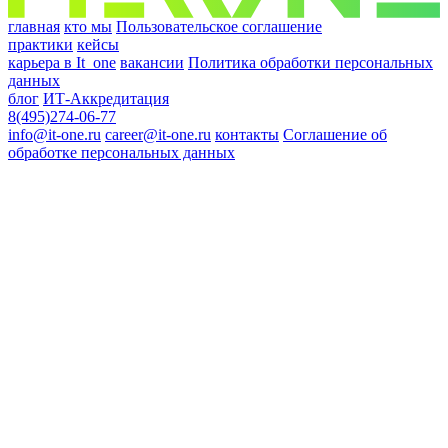
главная
кто мы
Пользовательское соглашение
практики
кейсы
карьера в It_one
вакансии
Политика обработки персональных
данных
блог
ИТ-Аккредитация
8(495)274-06-77
info@it-one.ru
career@it-one.ru
контакты
Соглашение об
обработке персональных данных