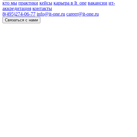
кто мы
практики
кейсы
карьера в It_one
вакансии
ит-
аккредитация
контакты
8(495)274-06-77
info@it-one.ru
career@it-one.ru
Связаться с нами