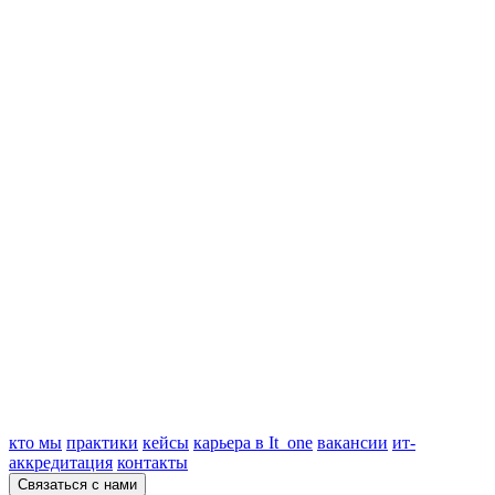
кто мы
практики
кейсы
карьера в It_one
вакансии
ит-
аккредитация
контакты
Связаться с нами