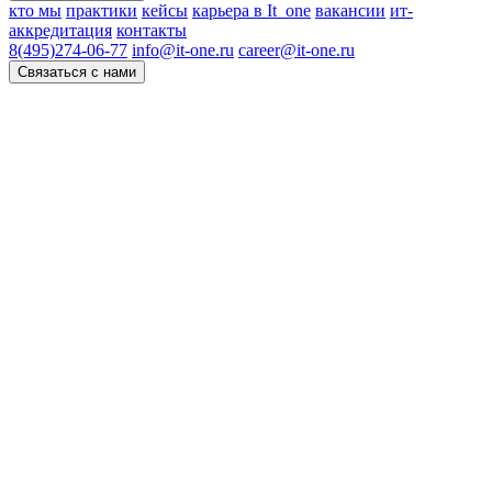
кто мы
практики
кейсы
карьера в It_one
вакансии
ит-
аккредитация
контакты
8(495)274-06-77
info@it-one.ru
career@it-one.ru
Связаться с нами