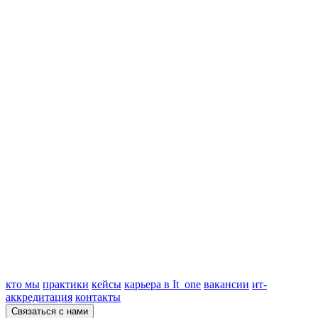
кто мы
практики
кейсы
карьера в It_one
вакансии
ит-
аккредитация
контакты
Связаться с нами