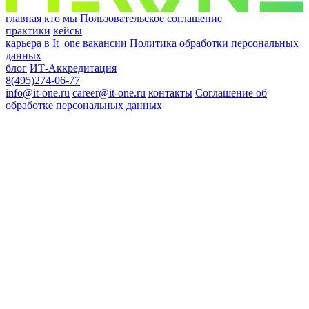
главная
кто мы
Пользовательское соглашение
практики
кейсы
карьера в It_one
вакансии
Политика обработки персональных
данных
блог
ИТ-Аккредитация
8(495)274-06-77
info@it-one.ru
career@it-one.ru
контакты
Соглашение об
обработке персональных данных