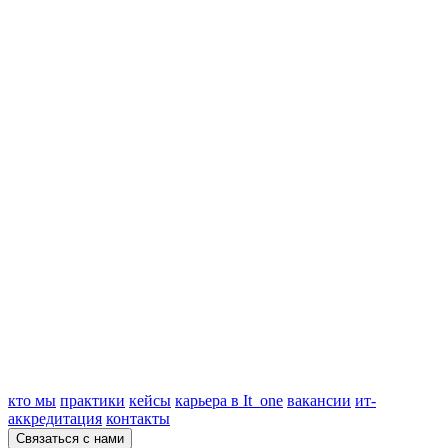
кто мы
практики
кейсы
карьера в It_one
вакансии
ит-
аккредитация
контакты
Связаться с нами