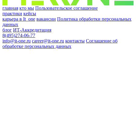
главная
кто мы
Пользовательское соглашение
практики
кейсы
карьера в It_one
вакансии
Политика обработки персональных
данных
блог
ИТ-Аккредитация
8(495)274-06-77
info@it-one.ru
career@it-one.ru
контакты
Соглашение об
обработке персональных данных