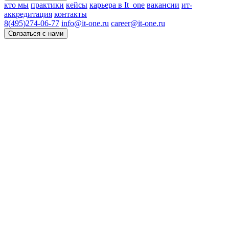
кто мы
практики
кейсы
карьера в It_one
вакансии
ит-
аккредитация
контакты
8(495)274-06-77
info@it-one.ru
career@it-one.ru
Связаться с нами