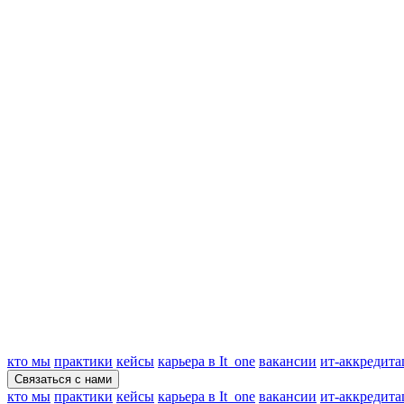
кто мы
практики
кейсы
карьера в It_one
вакансии
ит-аккредита
Связаться с нами
кто мы
практики
кейсы
карьера в It_one
вакансии
ит-аккредита