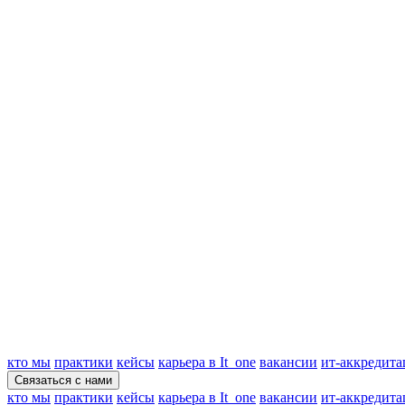
кто мы
практики
кейсы
карьера в It_one
вакансии
ит-аккредита
Связаться с нами
кто мы
практики
кейсы
карьера в It_one
вакансии
ит-аккредита