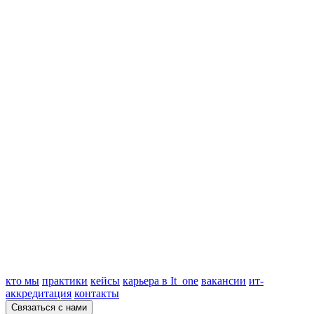
кто мы
практики
кейсы
карьера в It_one
вакансии
ит-
аккредитация
контакты
Связаться с нами