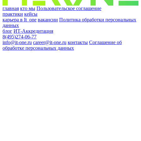
главная
кто мы
Пользовательское соглашение
практики
кейсы
карьера в It_one
вакансии
Политика обработки персональных
данных
блог
ИТ-Аккредитация
8(495)274-06-77
info@it-one.ru
career@it-one.ru
контакты
Соглашение об
обработке персональных данных