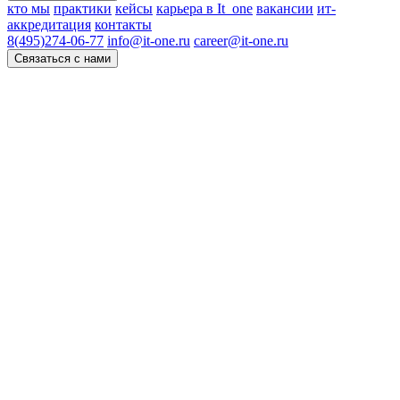
кто мы
практики
кейсы
карьера в It_one
вакансии
ит-
аккредитация
контакты
8(495)274-06-77
info@it-one.ru
career@it-one.ru
Связаться с нами