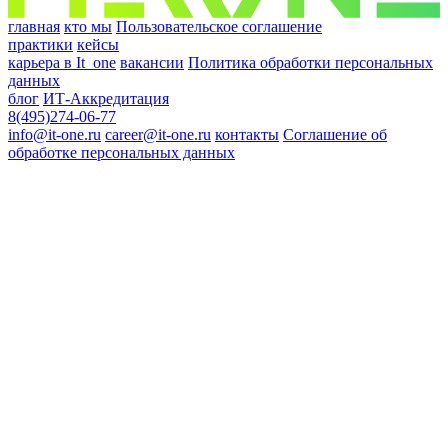
главная
кто мы
Пользовательское соглашение
практики
кейсы
карьера в It_one
вакансии
Политика обработки персональных
данных
блог
ИТ-Аккредитация
8(495)274-06-77
info@it-one.ru
career@it-one.ru
контакты
Соглашение об
обработке персональных данных