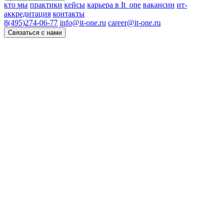
кто мы
практики
кейсы
карьера в It_one
вакансии
ит-
аккредитация
контакты
8(495)274-06-77
info@it-one.ru
career@it-one.ru
Связаться с нами