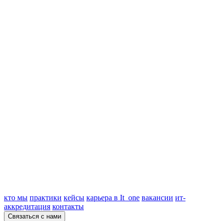
кто мы
практики
кейсы
карьера в It_one
вакансии
ит-
аккредитация
контакты
Связаться с нами