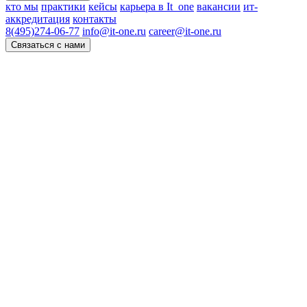
кто мы
практики
кейсы
карьера в It_one
вакансии
ит-
аккредитация
контакты
8(495)274-06-77
info@it-one.ru
career@it-one.ru
Связаться с нами