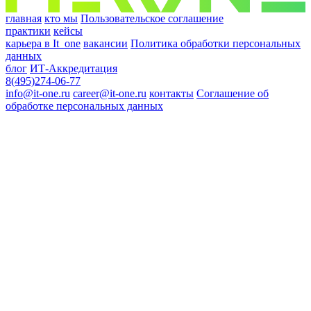
главная
кто мы
Пользовательское соглашение
практики
кейсы
карьера в It_one
вакансии
Политика обработки персональных
данных
блог
ИТ-Аккредитация
8(495)274-06-77
info@it-one.ru
career@it-one.ru
контакты
Соглашение об
обработке персональных данных