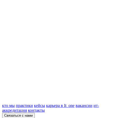
кто мы
практики
кейсы
карьера в It_one
вакансии
ит-
аккредитация
контакты
Связаться с нами