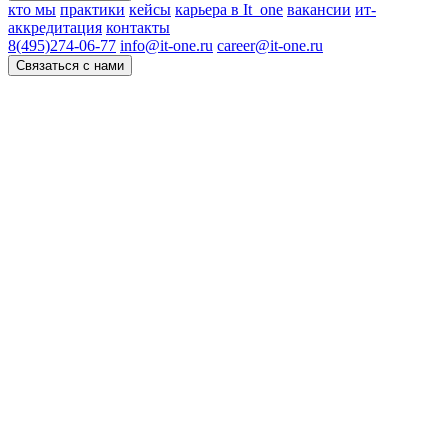
кто мы
практики
кейсы
карьера в It_one
вакансии
ит-
аккредитация
контакты
8(495)274-06-77
info@it-one.ru
career@it-one.ru
Связаться с нами