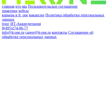
главная
кто мы
Пользовательское соглашение
практики
кейсы
карьера в It_one
вакансии
Политика обработки персональных
данных
блог
ИТ-Аккредитация
8(495)274-06-77
info@it-one.ru
career@it-one.ru
контакты
Соглашение об
обработке персональных данных