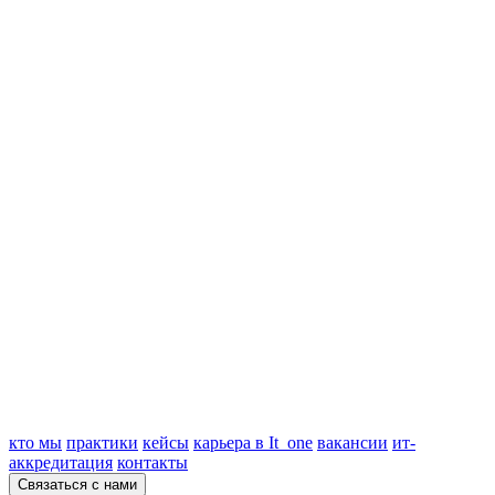
кто мы
практики
кейсы
карьера в It_one
вакансии
ит-
аккредитация
контакты
Связаться с нами