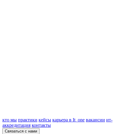
кто мы
практики
кейсы
карьера в It_one
вакансии
ит-
аккредитация
контакты
Связаться с нами