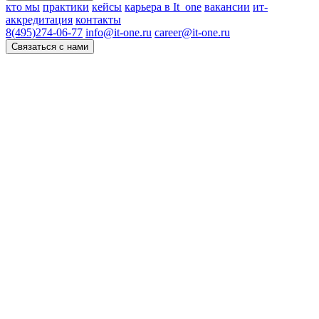
кто мы
практики
кейсы
карьера в It_one
вакансии
ит-
аккредитация
контакты
8(495)274-06-77
info@it-one.ru
career@it-one.ru
Связаться с нами