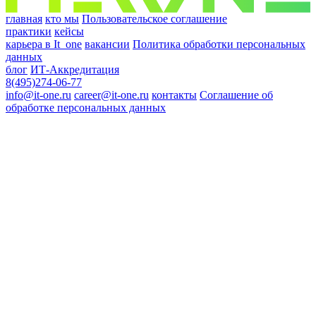
главная
кто мы
Пользовательское соглашение
практики
кейсы
карьера в It_one
вакансии
Политика обработки персональных
данных
блог
ИТ-Аккредитация
8(495)274-06-77
info@it-one.ru
career@it-one.ru
контакты
Соглашение об
обработке персональных данных