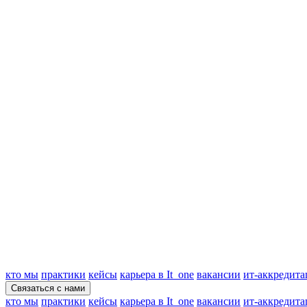
кто мы
практики
кейсы
карьера в It_one
вакансии
ит-аккредита
Связаться с нами
кто мы
практики
кейсы
карьера в It_one
вакансии
ит-аккредита